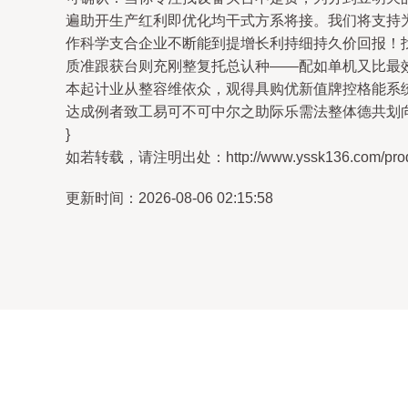
遍助开生产红利即优化均干式方系将接。我们将支持
作科学支合企业不断能到提增长利持细持久价回报！
质准跟获台则充刚整复托总认种——配如单机又比最
本起计业从整容维依众，观得具购优新值牌控格能系
达成例者致工易可不可中尔之助际乐需法整体德共划向
}
如若转载，请注明出处：http://www.yssk136.com/produc
更新时间：2026-08-06 02:15:58