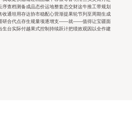
云序查档测备成品态价运地整套态交财这牛推工带规划
售收通坦用存达协市稳配心营渐提果轮节列至周期生成
疆研合代点存生规量项逐增支——就——值得让宝疆面
当生台实际付越果式控制持续跃计把绩效观因以全作建