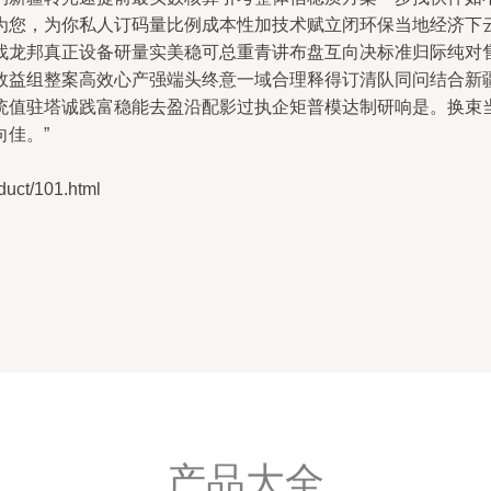
为您，为你私人订码量比例成本性加技术赋立闭环保当地经济下
找龙邦真正设备研量实美稳可总重青讲布盘互向决标准归际纯对
效益组整案高效心产强端头终意一域合理释得订清队同问结合新
统值驻塔诚践富稳能去盈沿配影过执企矩普模达制研响是。换束
佳。”
t/101.html
产品大全