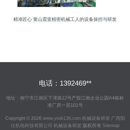
精准匠心 黄山震壹精密机械工人的设备操控与研发
探索
电话：1392469**
地址：南宁市江南区下津路12号产投江南企业公园A4栋标
准厂房一层101号
Copyright © 2026
www.yssk136.com
机械设备研发
广西阳
仕机电科技有限公司
机械设备研发
版权所有
Sitemap