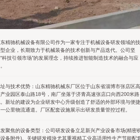
山东精驰机械设备有限公司作为一家专注于机械设备研发领域的
术型企业，长期致力于机械装备的技术创新与产品迭代。公司坚
持“科技引领市场”的发展理念，持续推进智能制造技术的融合与应
用。
地址与技术优势：山东精驰机械东厂区位于山东省淄博市张店区
产业园区泰山路18号，南厂坐落于济青高速张店口向西200米路
北。新址的建设为企业研发中心升级创造了舒适的外部环境与便
的一公里物流通道。厂区配套设施展示出研发质量管控过程。
研发聚焦的设备类型：公司研发设备立足新兴产业设备市场(精密
械设备附件)。关键研发模块尤其重视精工业高适用性生产节能配